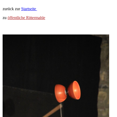
zurück zur
Startseite
zu
öffentliche Rittermahle